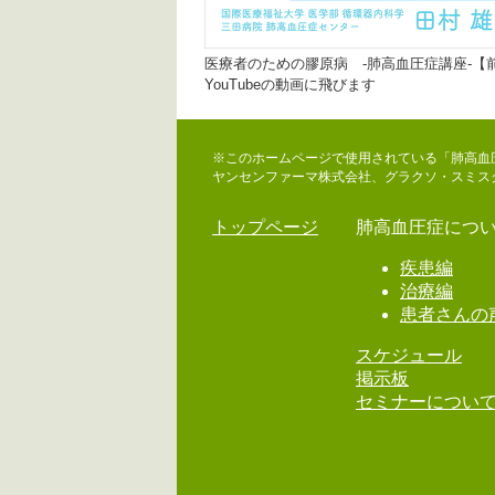
医療者のための膠原病 -肺高血圧症講座-【
YouTubeの動画に飛びます
※このホームページで使用されている「肺高血
ヤンセンファーマ株式会社、グラクソ・スミス
トップページ
肺高血圧症につ
疾患編
治療編
患者さんの
スケジュール
掲示板
セミナーについ