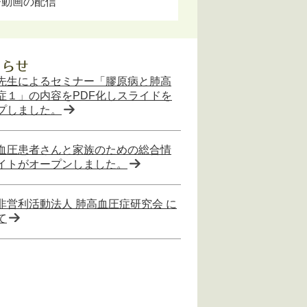
び動画の配信
先生によるセミナー「膠原病と肺高
症１」の内容をPDF化しスライドを
プしました。
血圧患者さんと家族のための総合情
イトがオープンしました。
非営利活動法人 肺高血圧症研究会 に
て