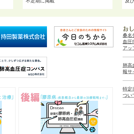
不定期に掲載
及
桑名
血圧
アッ
肺高
報サ
特定
つい