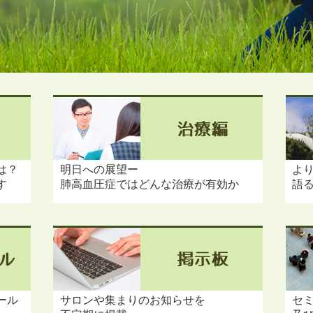
は？
明日への展望ー
よ
す
肺高血圧症ではどんな治療が有効か
語
ール
サロンや集まりのお知らせを
セ